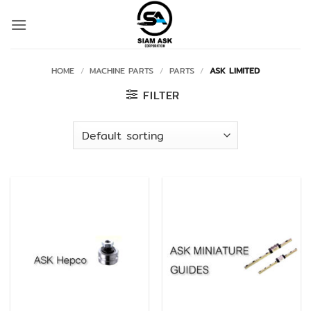
Skip
to
content
HOME
/
MACHINE PARTS
/
PARTS
/
ASK LIMITED
FILTER