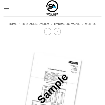
Skip
to
content
HOME
/
HYDRAULIC SYSTEM
/
HYDRAULIC VALVE
/
WEBTEC