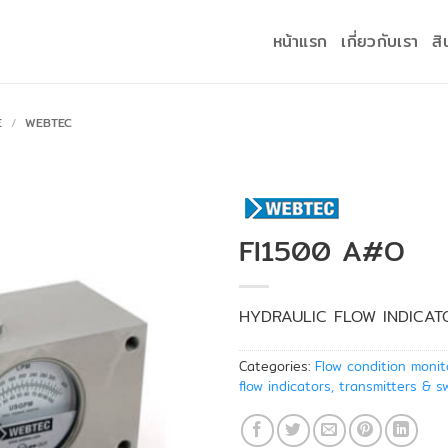
หน้าแรก
เกี่ยวกับเรา
สิ
E
/
WEBTEC
FI1500 A#O
HYDRAULIC FLOW INDICAT
Categories:
Flow condition monit
flow indicators, transmitters & s