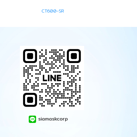
CT600-SR
siamaskcorp