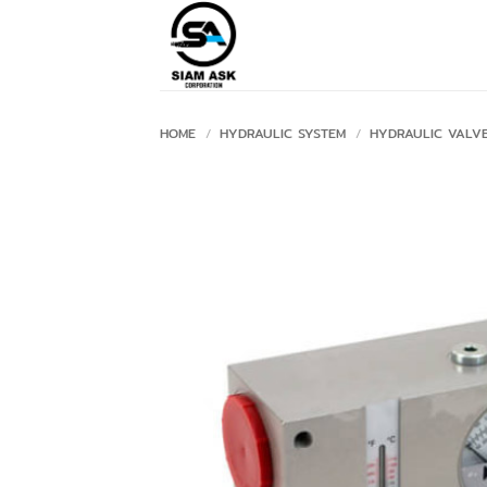
Skip
to
content
HOME
/
HYDRAULIC SYSTEM
/
HYDRAULIC VALV