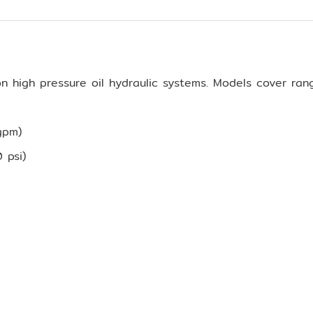
 on high pressure oil hydraulic systems. Models cover r
gpm)
 psi)