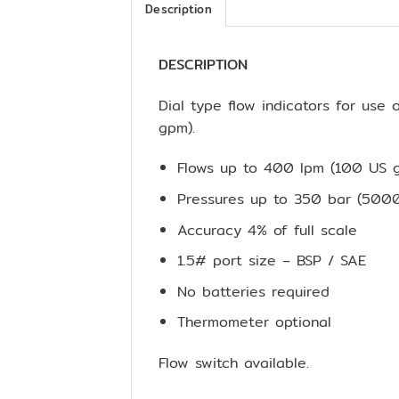
Description
DESCRIPTION
Dial type flow indicators for use
gpm).
Flows up to 400 lpm (100 US 
Pressures up to 350 bar (5000
Accuracy 4% of full scale
1.5# port size – BSP / SAE
No batteries required
Thermometer optional
Flow switch available.