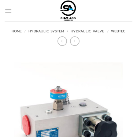
Skip
to
content
HOME
/
HYDRAULIC SYSTEM
/
HYDRAULIC VALVE
/
WEBTEC