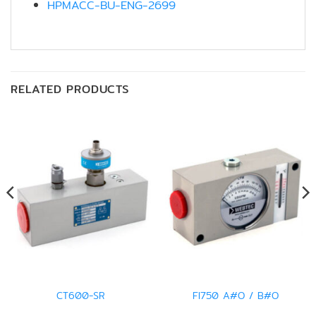
HPMACC-BU-ENG-2699
RELATED PRODUCTS
CT600-SR
FI750 A#O / B#O