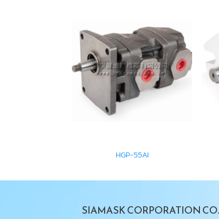
-N-D24-DG-25
HGP-55AI
SIAMASK CORPORATION CO.,