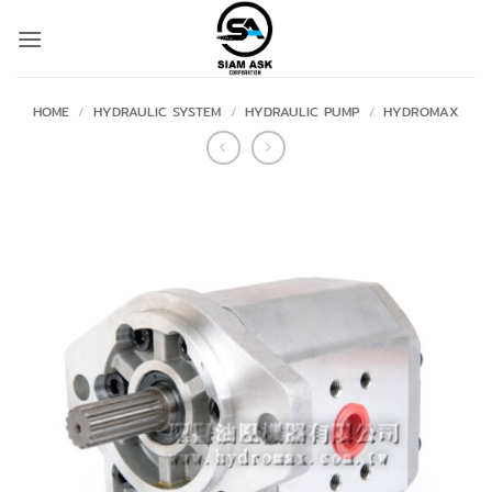
Skip
to
content
HOME
/
HYDRAULIC SYSTEM
/
HYDRAULIC PUMP
/
HYDROMAX