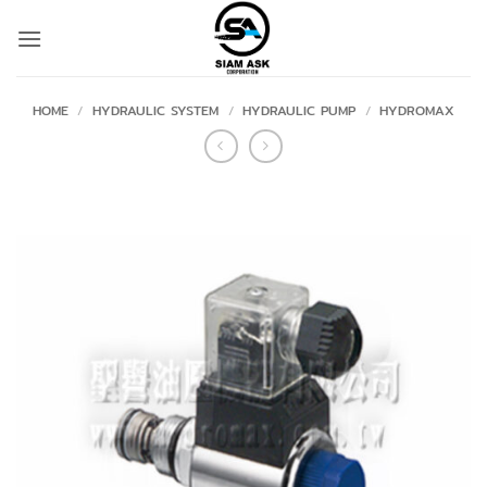
Skip
to
content
HOME
/
HYDRAULIC SYSTEM
/
HYDRAULIC PUMP
/
HYDROMAX