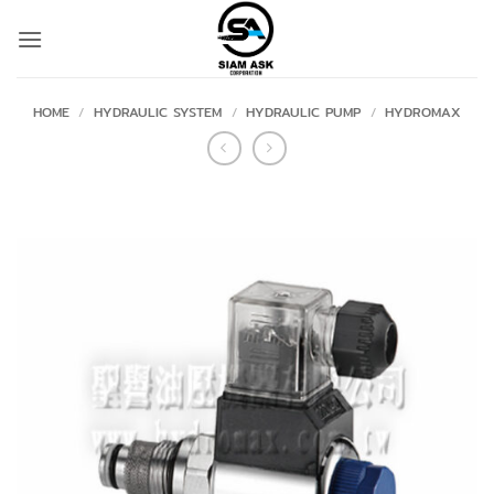
Skip
to
content
HOME
/
HYDRAULIC SYSTEM
/
HYDRAULIC PUMP
/
HYDROMAX