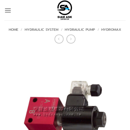
Skip
to
content
HOME
/
HYDRAULIC SYSTEM
/
HYDRAULIC PUMP
/
HYDROMAX