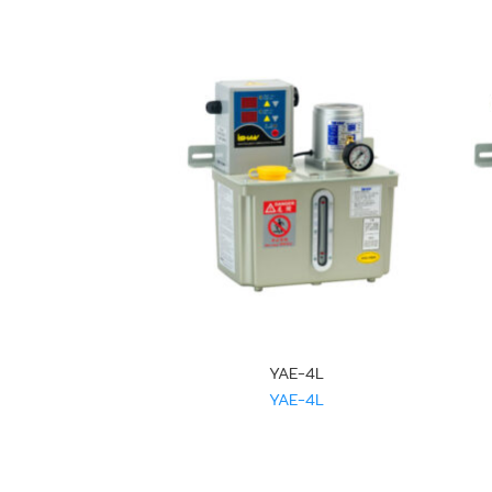
-C-4L
YAE-4L
-C-4L
YAE-4L