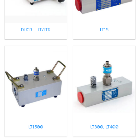
DHCR + LT/LTR
LT15
LT1500
LT300, LT400