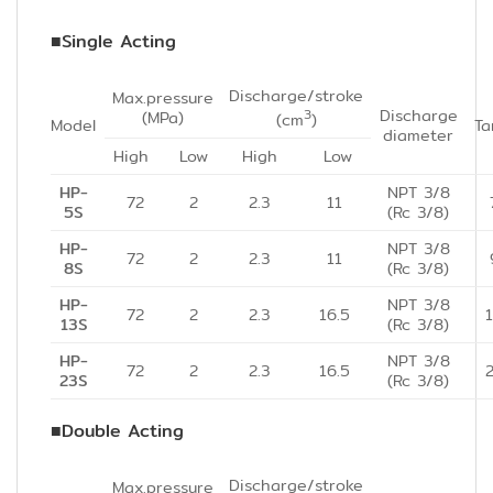
■
Single Acting
Discharge/stroke
Max.pressure
Discharge
3
(MPa)
(cm
)
Model
Ta
diameter
High
Low
High
Low
HP-
NPT 3/8
72
2
2.3
11
5S
(Rc 3/8)
HP-
NPT 3/8
72
2
2.3
11
8S
(Rc 3/8)
HP-
NPT 3/8
72
2
2.3
16.5
13S
(Rc 3/8)
HP-
NPT 3/8
72
2
2.3
16.5
23S
(Rc 3/8)
■
Double Acting
Discharge/stroke
Max.pressure