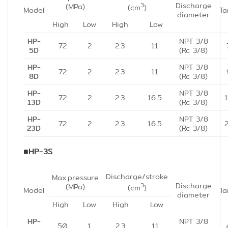
Discharge
3
(MPa)
(cm
)
Model
Ta
diameter
High
Low
High
Low
HP-
NPT 3/8
72
2
2.3
11
5D
(Rc 3/8)
HP-
NPT 3/8
72
2
2.3
11
8D
(Rc 3/8)
HP-
NPT 3/8
72
2
2.3
16.5
13D
(Rc 3/8)
HP-
NPT 3/8
72
2
2.3
16.5
23D
(Rc 3/8)
■
HP-3S
Discharge/stroke
Max.pressure
Discharge
3
(MPa)
(cm
)
Model
Ta
diameter
High
Low
High
Low
HP-
NPT 3/8
50
1
2.3
11