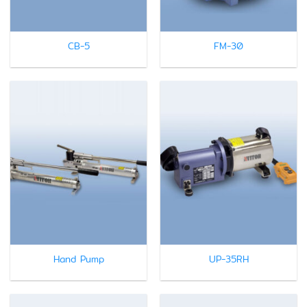
CB-5
FM-30
Hand Pump
UP-35RH